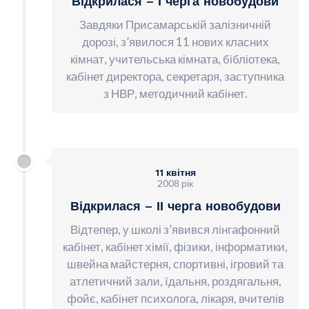
Відкрилася – І черга новобудови
Завдяки Присамарській залізничній
дорозі, з’явилося 11 нових класних
кімнат, учительська кімната, бібліотека,
кабінет директора, секретаря, заступника
з НВР, методичний кабінет.
11 квітня
2008 рік
Відкрилася – ІІ черга новобудови
Відтепер, у школі з’явився лінгафонний
кабінет, кабінет хімії, фізики, інформатики,
швейна майстерня, спортивні, ігровий та
атлетичний зали, їдальня, роздягальня,
фойє, кабінет психолога, лікаря, вчителів